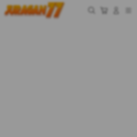
Skip
to
Cari
Troli
Login
Navigation
content