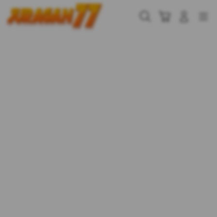
Skip
to
Cari
Troli
Login
Navigation
content