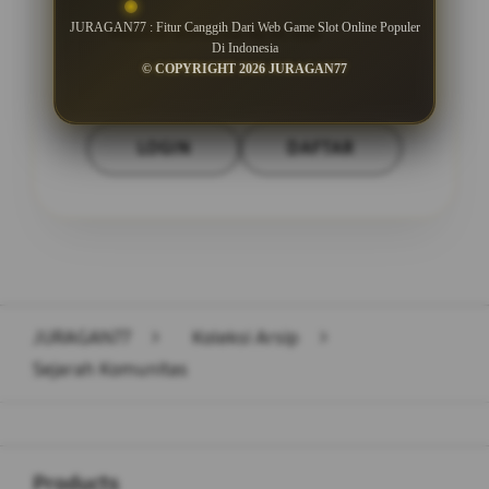
JURAGAN77 : Fitur Canggih Dari Web Game Slot Online Populer
Minimal Withdraw Rp 50.000
Di Indonesia
© COPYRIGHT 2026 JURAGAN77
LOGIN
DAFTAR
Layer Popup Close
JURAGAN77
>
Koleksi Arsip
>
Sejarah Komunitas
Buka
Footer Navigation
Products