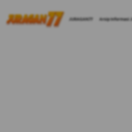
Skip
to
content
JURAGAN77
Arsip Informas